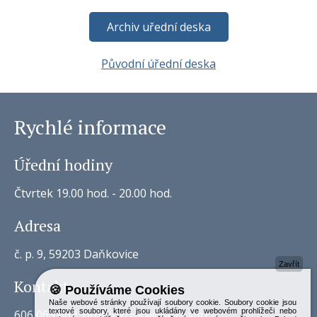
Archiv uřední deska
Původní úřední deska
Rychlé informace
Úřední hodiny
Čtvrtek 19.00 hod. - 20.00 hod.
Adresa
č. p. 9, 59203 Daňkovice
Zavřít
Kontakt
🍪 Používáme Cookies
Naše webové stránky používají soubory cookie. Soubory cookie jsou
textové soubory, které jsou ukládány ve webovém prohlížeči nebo
606 063 662, ou.dankovice@seznam.cz